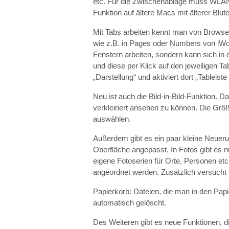
etc. Für die Zwischenablage muss WLAN u
Funktion auf ältere Macs mit älterer Blut
Mit Tabs arbeiten kennt man von Browse
wie z.B. in Pages oder Numbers von iWo
Fenstern arbeiten, sondern kann sich i
und diese per Klick auf den jeweiligen T
„Darstellung“ und aktiviert dort „Tableiste
Neu ist auch die Bild-in-Bild-Funktion. D
verkleinert ansehen zu können. Die Größ
auswählen.
Außerdem gibt es ein paar kleine Neueru
Oberfläche angepasst. In Fotos gibt es 
eigene Fotoserien für Orte, Personen etc.
angeordnet werden. Zusätzlich versucht 
Papierkorb: Dateien, die man in den Pap
automatisch gelöscht.
Des Weiteren gibt es neue Funktionen, di