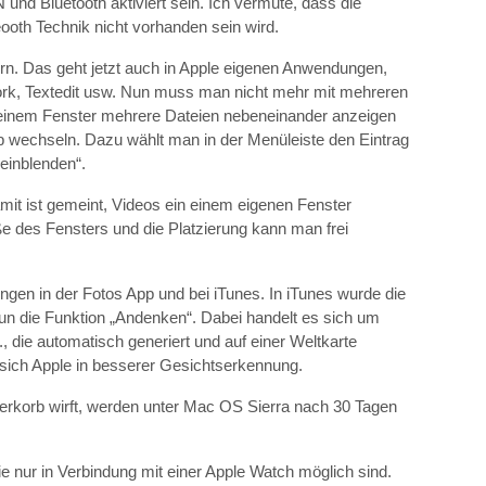
nd Bluetooth aktiviert sein. Ich vermute, dass die
eooth Technik nicht vorhanden sein wird.
rn. Das geht jetzt auch in Apple eigenen Anwendungen,
rk, Textedit usw. Nun muss man nicht mehr mit mehreren
n einem Fenster mehrere Dateien nebeneinander anzeigen
ab wechseln. Dazu wählt man in der Menüleiste den Eintrag
 einblenden“.
amit ist gemeint, Videos ein einem eigenen Fenster
e des Fensters und die Platzierung kann man frei
ngen in der Fotos App und bei iTunes. In iTunes wurde die
nun die Funktion „Andenken“. Dabei handelt es sich um
, die automatisch generiert und auf einer Weltkarte
sich Apple in besserer Gesichtserkennung.
ierkorb wirft, werden unter Mac OS Sierra nach 30 Tagen
e nur in Verbindung mit einer Apple Watch möglich sind.