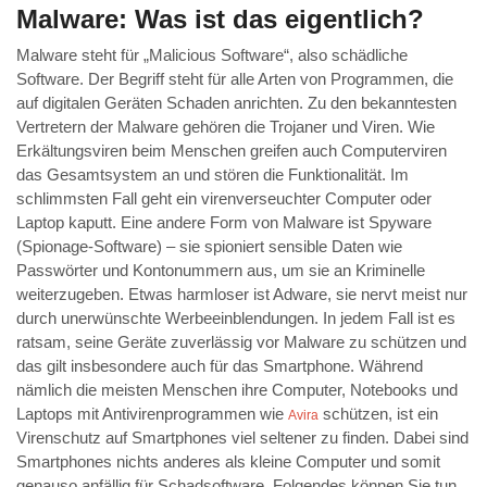
Malware: Was ist das eigentlich?
Malware steht für „Malicious Software“, also schädliche
Software. Der Begriff steht für alle Arten von Programmen, die
auf digitalen Geräten Schaden anrichten. Zu den bekanntesten
Vertretern der Malware gehören die Trojaner und Viren. Wie
Erkältungsviren beim Menschen greifen auch Computerviren
das Gesamtsystem an und stören die Funktionalität. Im
schlimmsten Fall geht ein virenverseuchter Computer oder
Laptop kaputt. Eine andere Form von Malware ist Spyware
(Spionage-Software) – sie spioniert sensible Daten wie
Passwörter und Kontonummern aus, um sie an Kriminelle
weiterzugeben. Etwas harmloser ist Adware, sie nervt meist nur
durch unerwünschte Werbeeinblendungen. In jedem Fall ist es
ratsam, seine Geräte zuverlässig vor Malware zu schützen und
das gilt insbesondere auch für das Smartphone. Während
nämlich die meisten Menschen ihre Computer, Notebooks und
Laptops mit Antivirenprogrammen wie
schützen, ist ein
Avira
Virenschutz auf Smartphones viel seltener zu finden. Dabei sind
Smartphones nichts anderes als kleine Computer und somit
genauso anfällig für Schadsoftware. Folgendes können Sie tun,