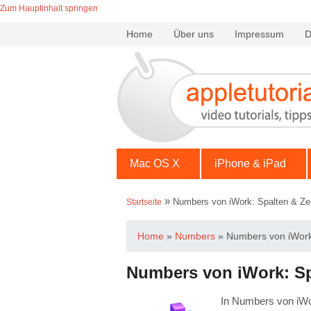
Zum Hauptinhalt springen
Home
Über uns
Impressum
D
Mac OS X
iPhone & iPad
»
Numbers von iWork: Spalten & Zeil
Startseite
Home
»
Numbers
»
Numbers von iWork:
Numbers von iWork: Spa
In Numbers von iWor